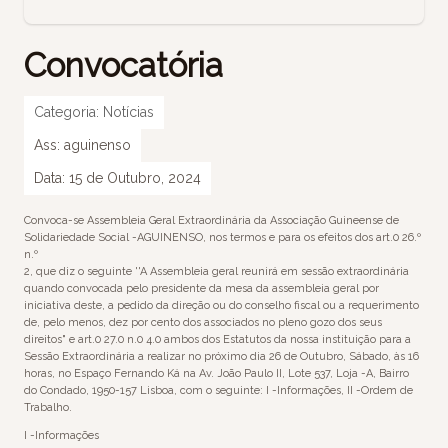
Convocatória
Categoria:
Notícias
Ass:
aguinenso
Data:
15 de Outubro, 2024
Convoca-se Assembleia Geral Extraordinária da Associação Guineense de
Solidariedade Social -AGUINENSO, nos termos e para os efeitos dos art.0 26.º
n.º
2, que diz o seguinte ''A Assembleia geral reunirá em sessão extraordinária
quando convocada pelo presidente da mesa da assembleia geral por
iniciativa deste, a pedido da direção ou do conselho fiscal ou a requerimento
de, pelo menos, dez por cento dos associados no pleno gozo dos seus
direitos" e art.0 27.0 n.0 4.0 ambos dos Estatutos da nossa instituição para a
Sessão Extraordinária a realizar no próximo dia 26 de Outubro, Sábado, às 16
horas, no Espaço Fernando Ká na Av. João Paulo II, Lote 537, Loja -A, Bairro
do Condado, 1950-157 Lisboa, com o seguinte: I -Informações, II -Ordem de
Trabalho.
I -Informações