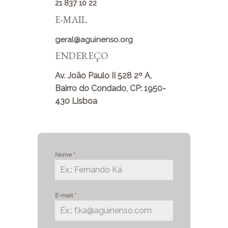
21 837 10 22
E-MAIL
geral@aguinenso.org
ENDEREÇO
Av. João Paulo II 528 2º A,
Bairro do Condado, CP: 1950-
430 Lisboa
Nome
*
E-mail
*