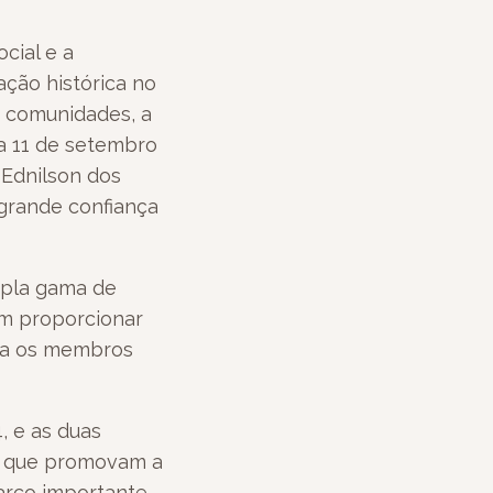
cial e a
ção histórica no
s comunidades, a
 a 11 de setembro
 Ednilson dos
grande confiança
mpla gama de
am proporcionar
ara os membros
, e as duas
s que promovam a
marco importante