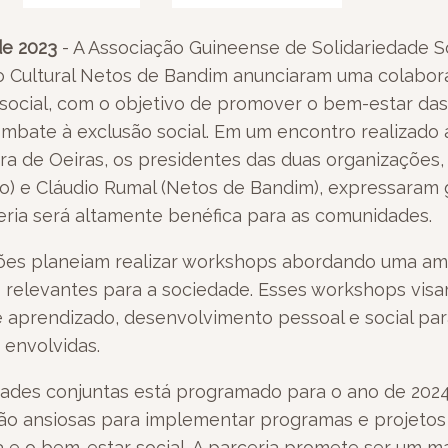
de 2023
- A Associação Guineense de Solidariedade So
 Cultural Netos de Bandim anunciaram uma colabora
 social, com o objetivo de promover o bem-estar da
ombate à exclusão social. Em um encontro realizado
ra de Oeiras, os presidentes das duas organizações,
o) e Cláudio Rumal (Netos de Bandim), expressaram 
eria será altamente benéfica para as comunidades.
ções planeiam realizar workshops abordando uma a
 relevantes para a sociedade. Esses workshops vis
 aprendizado, desenvolvimento pessoal e social p
envolvidas.
idades conjuntas está programado para o ano de 2024
ão ansiosas para implementar programas e projeto
ra e o bem-estar social. A parceria promete ser um 